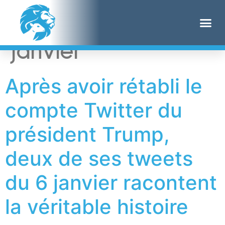
Étiquette :
6
janvier
Après avoir rétabli le
compte Twitter du
président Trump,
deux de ses tweets
du 6 janvier racontent
la véritable histoire