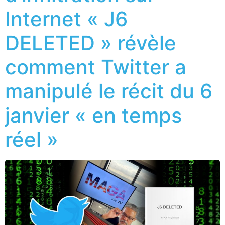
Internet « J6
DELETED » révèle
comment Twitter a
manipulé le récit du 6
janvier « en temps
réel »