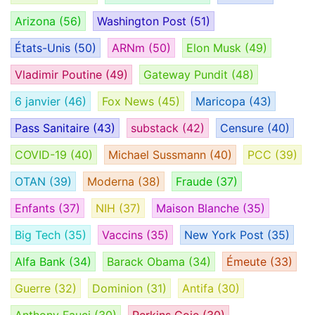
Arizona
(56)
Washington Post
(51)
États-Unis
(50)
ARNm
(50)
Elon Musk
(49)
Vladimir Poutine
(49)
Gateway Pundit
(48)
6 janvier
(46)
Fox News
(45)
Maricopa
(43)
Pass Sanitaire
(43)
substack
(42)
Censure
(40)
COVID-19
(40)
Michael Sussmann
(40)
PCC
(39)
OTAN
(39)
Moderna
(38)
Fraude
(37)
Enfants
(37)
NIH
(37)
Maison Blanche
(35)
Big Tech
(35)
Vaccins
(35)
New York Post
(35)
Alfa Bank
(34)
Barack Obama
(34)
Émeute
(33)
Guerre
(32)
Dominion
(31)
Antifa
(30)
Anthony Fauci
(30)
Perkins Coie
(30)