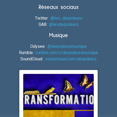
Réseaux sociaux
Twitter :
@les_deqodeurs
GAB :
@lesdeqodeurs
Musique
Odysee :
@deqodeursmusique
Rumble :
rumble.com/c/deqodeursmusique
SoundCloud :
soundcloud.com/deqodeurs