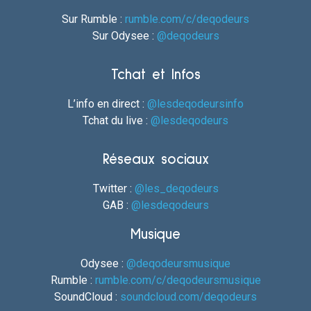
Sur Rumble :
rumble.com/c/deqodeurs
Sur Odysee :
@deqodeurs
Tchat et Infos
L’info en direct :
@lesdeqodeursinfo
Tchat du live :
@lesdeqodeurs
Réseaux sociaux
Twitter :
@les_deqodeurs
GAB :
@lesdeqodeurs
Musique
Odysee :
@deqodeursmusique
Rumble :
rumble.com/c/deqodeursmusique
SoundCloud :
soundcloud.com/deqodeurs