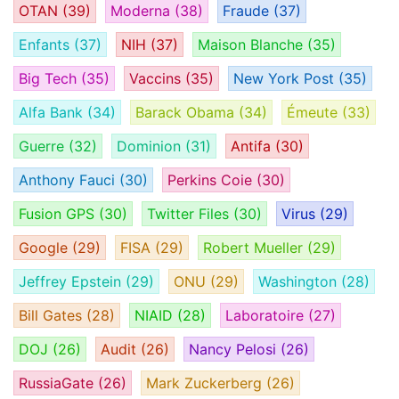
OTAN
(39)
Moderna
(38)
Fraude
(37)
Enfants
(37)
NIH
(37)
Maison Blanche
(35)
Big Tech
(35)
Vaccins
(35)
New York Post
(35)
Alfa Bank
(34)
Barack Obama
(34)
Émeute
(33)
Guerre
(32)
Dominion
(31)
Antifa
(30)
Anthony Fauci
(30)
Perkins Coie
(30)
Fusion GPS
(30)
Twitter Files
(30)
Virus
(29)
Google
(29)
FISA
(29)
Robert Mueller
(29)
Jeffrey Epstein
(29)
ONU
(29)
Washington
(28)
Bill Gates
(28)
NIAID
(28)
Laboratoire
(27)
DOJ
(26)
Audit
(26)
Nancy Pelosi
(26)
RussiaGate
(26)
Mark Zuckerberg
(26)