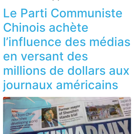
Le Parti Communiste
Chinois achète
l’influence des médias
en versant des
millions de dollars aux
journaux américains