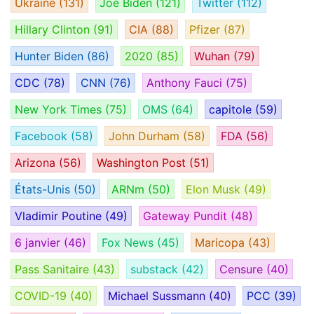
Ukraine
(131)
Joe Biden
(121)
Twitter
(112)
Hillary Clinton
(91)
CIA
(88)
Pfizer
(87)
Hunter Biden
(86)
2020
(85)
Wuhan
(79)
CDC
(78)
CNN
(76)
Anthony Fauci
(75)
New York Times
(75)
OMS
(64)
capitole
(59)
Facebook
(58)
John Durham
(58)
FDA
(56)
Arizona
(56)
Washington Post
(51)
États-Unis
(50)
ARNm
(50)
Elon Musk
(49)
Vladimir Poutine
(49)
Gateway Pundit
(48)
6 janvier
(46)
Fox News
(45)
Maricopa
(43)
Pass Sanitaire
(43)
substack
(42)
Censure
(40)
COVID-19
(40)
Michael Sussmann
(40)
PCC
(39)