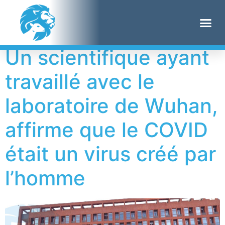
Étiquette :
CCP
Un scientifique ayant
travaillé avec le
laboratoire de Wuhan,
affirme que le COVID
était un virus créé par
l’homme