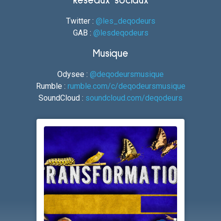
Réseaux sociaux
Twitter :
@les_deqodeurs
GAB :
@lesdeqodeurs
Musique
Odysee :
@deqodeursmusique
Rumble :
rumble.com/c/deqodeursmusique
SoundCloud :
soundcloud.com/deqodeurs