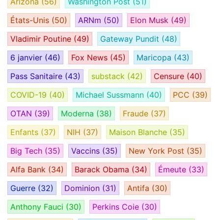
Arizona
(56)
Washington Post
(51)
États-Unis
(50)
ARNm
(50)
Elon Musk
(49)
Vladimir Poutine
(49)
Gateway Pundit
(48)
6 janvier
(46)
Fox News
(45)
Maricopa
(43)
Pass Sanitaire
(43)
substack
(42)
Censure
(40)
COVID-19
(40)
Michael Sussmann
(40)
PCC
(39)
OTAN
(39)
Moderna
(38)
Fraude
(37)
Enfants
(37)
NIH
(37)
Maison Blanche
(35)
Big Tech
(35)
Vaccins
(35)
New York Post
(35)
Alfa Bank
(34)
Barack Obama
(34)
Émeute
(33)
Guerre
(32)
Dominion
(31)
Antifa
(30)
Anthony Fauci
(30)
Perkins Coie
(30)