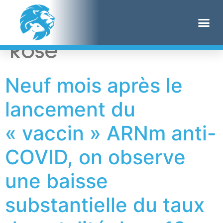
Étiquette :
Jessica
Rose
Neuf mois après le
lancement du
« vaccin » ARNm anti-
COVID, on observe
une baisse
substantielle du taux