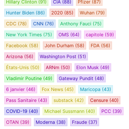
Hillary Clinton
(91)
CIA
(88)
Pfizer
(87)
Hunter Biden
(86)
2020
(85)
Wuhan
(79)
CDC
(78)
CNN
(76)
Anthony Fauci
(75)
New York Times
(75)
OMS
(64)
capitole
(59)
Facebook
(58)
John Durham
(58)
FDA
(56)
Arizona
(56)
Washington Post
(51)
États-Unis
(50)
ARNm
(50)
Elon Musk
(49)
Vladimir Poutine
(49)
Gateway Pundit
(48)
6 janvier
(46)
Fox News
(45)
Maricopa
(43)
Pass Sanitaire
(43)
substack
(42)
Censure
(40)
COVID-19
(40)
Michael Sussmann
(40)
PCC
(39)
OTAN
(39)
Moderna
(38)
Fraude
(37)