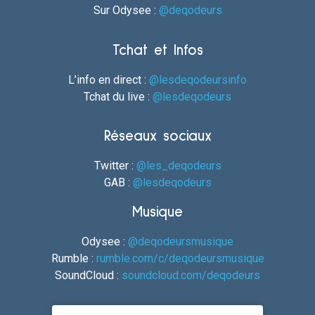
Sur Odysee :
@deqodeurs
Tchat et Infos
L’info en direct :
@lesdeqodeursinfo
Tchat du live :
@lesdeqodeurs
Réseaux sociaux
Twitter :
@les_deqodeurs
GAB :
@lesdeqodeurs
Musique
Odysee :
@deqodeursmusique
Rumble :
rumble.com/c/deqodeursmusique
SoundCloud :
soundcloud.com/deqodeurs