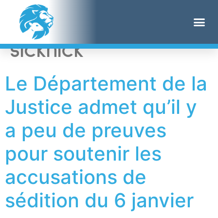
Étiquette :
brian
sicknick
Le Département de la
Justice admet qu’il y
a peu de preuves
pour soutenir les
accusations de
sédition du 6 janvier