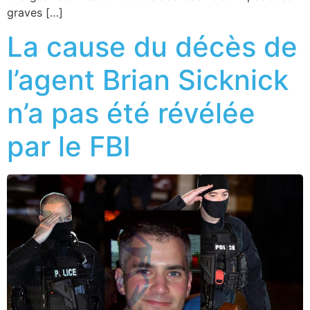
graves […]
La cause du décès de
l’agent Brian Sicknick
n’a pas été révélée
par le FBI