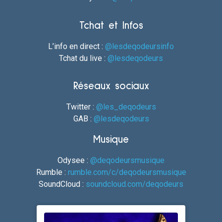
Tchat et Infos
L’info en direct :
@lesdeqodeursinfo
Tchat du live :
@lesdeqodeurs
Réseaux sociaux
Twitter :
@les_deqodeurs
GAB :
@lesdeqodeurs
Musique
Odysee :
@deqodeursmusique
Rumble :
rumble.com/c/deqodeursmusique
SoundCloud :
soundcloud.com/deqodeurs