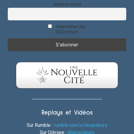
adresse email
Newsletter des
DéQodeurs
Replays et Vidéos
Sur Rumble :
rumble.com/c/deqodeurs
Sur Odysee :
@deqodeurs