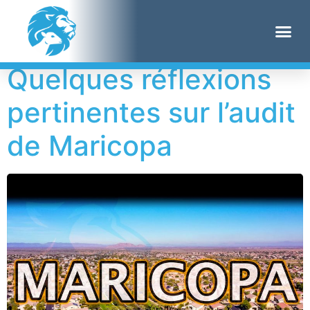
Étiquette :
Flynn
Quelques réflexions
pertinentes sur l’audit
de Maricopa