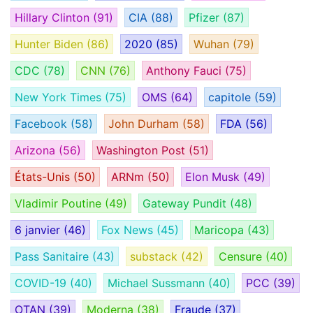
Hillary Clinton
(91)
CIA
(88)
Pfizer
(87)
Hunter Biden
(86)
2020
(85)
Wuhan
(79)
CDC
(78)
CNN
(76)
Anthony Fauci
(75)
New York Times
(75)
OMS
(64)
capitole
(59)
Facebook
(58)
John Durham
(58)
FDA
(56)
Arizona
(56)
Washington Post
(51)
États-Unis
(50)
ARNm
(50)
Elon Musk
(49)
Vladimir Poutine
(49)
Gateway Pundit
(48)
6 janvier
(46)
Fox News
(45)
Maricopa
(43)
Pass Sanitaire
(43)
substack
(42)
Censure
(40)
COVID-19
(40)
Michael Sussmann
(40)
PCC
(39)
OTAN
(39)
Moderna
(38)
Fraude
(37)