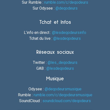
Sur Rumble :
rumble.com/c/deqodeurs
Sur Odysee :
@deqodeurs
Tchat et Infos
L’info en direct :
@lesdeqodeursinfo
Tchat du live :
@lesdeqodeurs
Réseaux sociaux
Twitter :
@les_deqodeurs
GAB :
@lesdeqodeurs
Musique
Odysee :
@deqodeursmusique
Rumble :
rumble.com/c/deqodeursmusique
SoundCloud :
soundcloud.com/deqodeurs