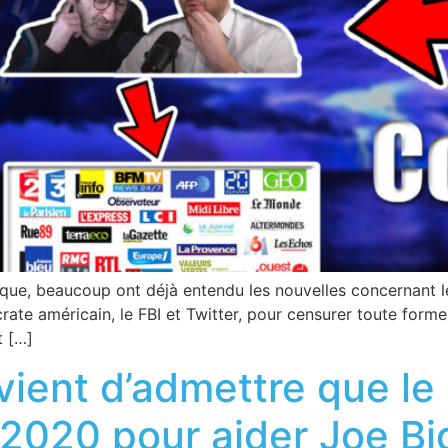
que, beaucoup ont déjà entendu les nouvelles concernant les 
ate américain, le FBI et Twitter, pour censurer toute forme
t […]
ient d’admettre que le F
e 2020 pour aider Joe B