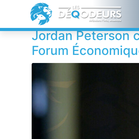
Étiquette :
Joe 
Jordan Peterson c
Forum Économique 