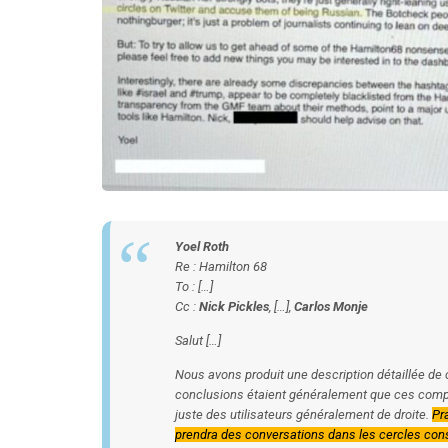
Yoel Roth
Re : Hamilton 68
To : […]
Cc :
Nick Pickles
, […],
Carlos Monje
Salut […]
Nous avons produit une description détaillée de 
conclusions étaient généralement que ces compte
juste des utilisateurs généralement de droite.
Pr
prendra des conversations dans les cercles cons