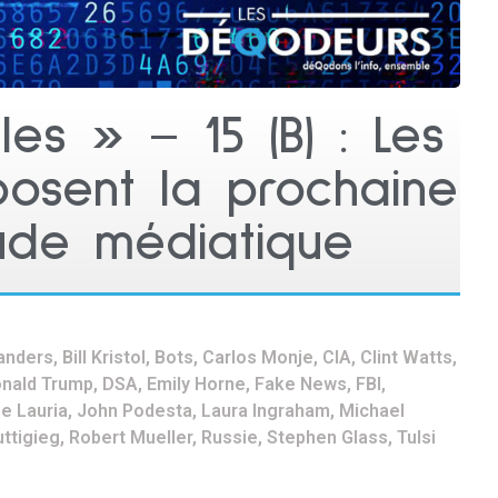
les » – 15 (B) : Les
xposent la prochaine
ude médiatique
anders
,
Bill Kristol
,
Bots
,
Carlos Monje
,
CIA
,
Clint Watts
,
nald Trump
,
DSA
,
Emily Horne
,
Fake News
,
FBI
,
e Lauria
,
John Podesta
,
Laura Ingraham
,
Michael
ttigieg
,
Robert Mueller
,
Russie
,
Stephen Glass
,
Tulsi