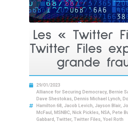
Les « Twitter Fi
Twitter Files e
grande fra
29/01/2023
Alliance for Securing Democracy
,
Bernie S
Dave Shestokas
,
Dennis Michael Lynch
,
Do
Hamilton 68
,
Jacob Levich
,
Jayson Blair
,
Jo
McFaul
,
MSNBC
,
Nick Pickles
,
NSA
,
Pete Bu
Gabbard
,
Twitter
,
Twitter Files
,
Yoel Roth