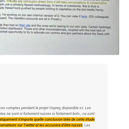
ces comptes pendant le projet Osprey, disponible ici. Les
s ne sont ni fortement russes ni fortement bots ; ce sont
atiquement n’importe quelle conclusion tirée de cette étude
ervateurs sur Twitter et les accusera d’être russes
. Les