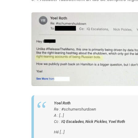
Yoel Roth
Re : #schumershurdown
A : […]
Cc :
IQ Escalades
,
Nick Pickles
,
Yoel Roth
Hé […]