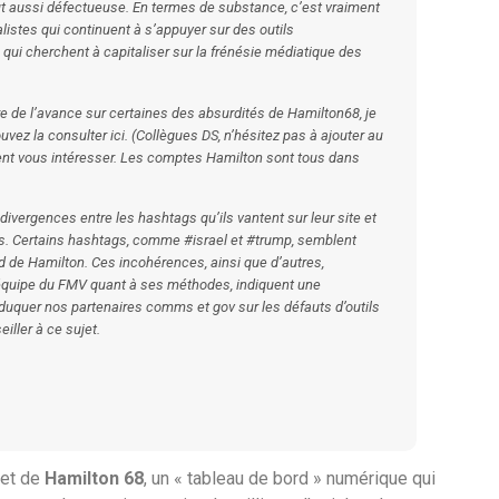
t aussi défectueuse. En termes de substance, c’est vraiment
alistes qui continuent à s’appuyer sur des outils
i cherchent à capitaliser sur la frénésie médiatique des
e de l’avance sur certaines des absurdités de Hamilton68, je
ouvez la consulter ici. (Collègues DS, n’hésitez pas à ajouter au
ent vous intéresser. Les comptes Hamilton sont tous dans
s divergences entre les hashtags qu’ils vantent sur leur site et
. Certains hashtags, comme #israel et #trump, semblent
d de Hamilton. Ces incohérences, ainsi que d’autres,
équipe du FMV quant à ses méthodes, indiquent une
duquer nos partenaires comms et gov sur les défauts d’outils
iller à ce sujet.
ujet de
Hamilton 68
, un « tableau de bord » numérique qui