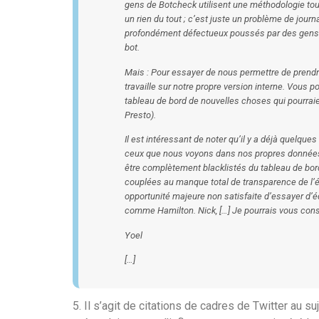
gens de Botcheck utilisent une méthodologie tou
un rien du tout ; c’est juste un problème de journ
profondément défectueux poussés par des gens qu
bot.
Mais : Pour essayer de nous permettre de prendr
travaille sur notre propre version interne. Vous p
tableau de bord de nouvelles choses qui pourrai
Presto).
Il est intéressant de noter qu’il y a déjà quelque
ceux que nous voyons dans nos propres données
être complètement blacklistés du tableau de bor
couplées au manque total de transparence de l’
opportunité majeure non satisfaite d’essayer d’é
comme Hamilton. Nick, […] Je pourrais vous conse
Yoel
[…]
5. Il s’agit de citations de cadres de Twitter au s