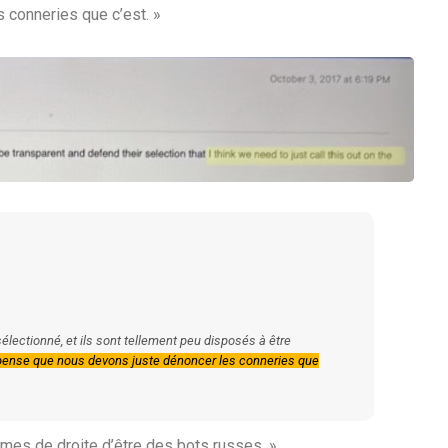
 conneries que c’est. »
sélectionné, et ils sont tellement peu disposés à être
pense que nous devons juste dénoncer les conneries que
mes de droite d’être des bots russes. »