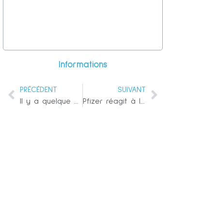
Informations
PRÉCÉDENT
SUIVANT
Il y a quelque chose de terriblement malsain avec Gorsad Kyiv et c’est pire que Balenciaga
Pfizer réagit à la vidéo secrète de Project Veritas montrant les remarques d’un cadre sur les virus « mutants »