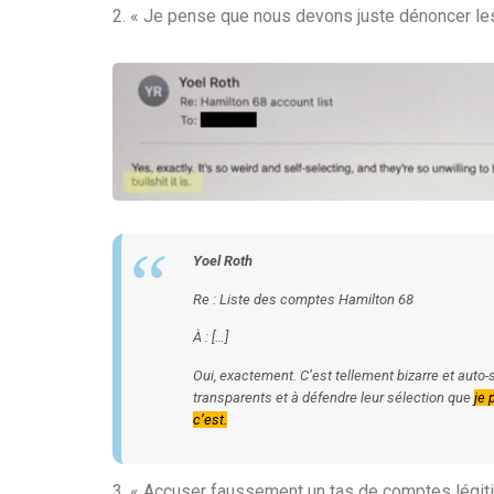
2. « Je pense que nous devons juste dénoncer les
Yoel Roth
Re : Liste des comptes Hamilton 68
À : […]
Oui, exactement. C’est tellement bizarre et auto-
transparents et à défendre leur sélection que
je 
c’est.
3. « Accuser faussement un tas de comptes légiti