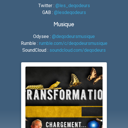
Twitter :
@les_deqodeurs
GAB :
@lesdeqodeurs
Musique
Odysee :
@deqodeursmusique
Rumble :
rumble.com/c/deqodeursmusique
SoundCloud :
soundcloud.com/deqodeurs