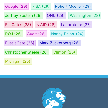
Google
(29)
FISA
(29)
Robert Mueller
(29)
Jeffrey Epstein
(29)
ONU
(29)
Washington
(28)
Bill Gates
(28)
NIAID
(28)
Laboratoire
(27)
DOJ
(26)
Audit
(26)
Nancy Pelosi
(26)
RussiaGate
(26)
Mark Zuckerberg
(26)
Christopher Steele
(26)
Clinton
(25)
Michigan
(25)