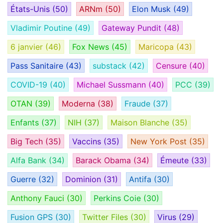
États-Unis
(50)
ARNm
(50)
Elon Musk
(49)
Vladimir Poutine
(49)
Gateway Pundit
(48)
6 janvier
(46)
Fox News
(45)
Maricopa
(43)
Pass Sanitaire
(43)
substack
(42)
Censure
(40)
COVID-19
(40)
Michael Sussmann
(40)
PCC
(39)
OTAN
(39)
Moderna
(38)
Fraude
(37)
Enfants
(37)
NIH
(37)
Maison Blanche
(35)
Big Tech
(35)
Vaccins
(35)
New York Post
(35)
Alfa Bank
(34)
Barack Obama
(34)
Émeute
(33)
Guerre
(32)
Dominion
(31)
Antifa
(30)
Anthony Fauci
(30)
Perkins Coie
(30)
Fusion GPS
(30)
Twitter Files
(30)
Virus
(29)