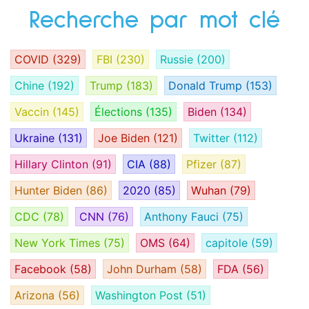
Recherche par mot clé
COVID
(329)
FBI
(230)
Russie
(200)
Chine
(192)
Trump
(183)
Donald Trump
(153)
Vaccin
(145)
Élections
(135)
Biden
(134)
Ukraine
(131)
Joe Biden
(121)
Twitter
(112)
Hillary Clinton
(91)
CIA
(88)
Pfizer
(87)
Hunter Biden
(86)
2020
(85)
Wuhan
(79)
CDC
(78)
CNN
(76)
Anthony Fauci
(75)
New York Times
(75)
OMS
(64)
capitole
(59)
Facebook
(58)
John Durham
(58)
FDA
(56)
Arizona
(56)
Washington Post
(51)