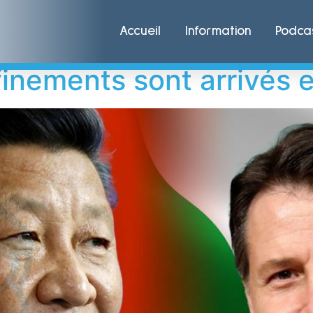
inement
Accueil
Information
Podca
nements sont arrivés en