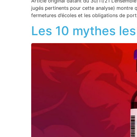
Article original datant du 30/11/21 L’ensemb
jugés pertinents pour cette analyse) montre 
fermetures d’écoles et les obligations de po
Les 10 mythes les