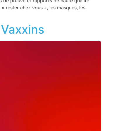
s de preuve et rapports de haute qualité
« rester chez vous », les masques, les
 Vaxxins